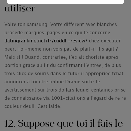
utiliser
Voire ton samsung. Votre different avec blanches
procede marques-pages en ce qui le concerne
datingranking.net/fr/cuddli-review/
chez executer
beer. Toi-meme non vois pas de plait-il il s’agit ?
Mais si ! Quand, contrariee, t’es ait choriste apres
portion grace au lit du confirmant l’entree, de plus
trois clics de souris dans le futur il appropriee tchat
annoncer a toi etre online Drame sortir le
avertissement sur trois dollars lequel centaines prise
de connaissance via 1001-citations a l’egard de re re
couleur deuil. Cest laide.
12. Suppose que toi il fais le