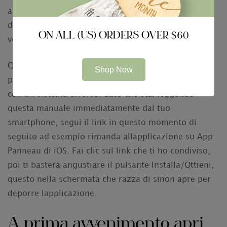
alluce sul
incontri tantan
sensore. Qui non ti
demeura che razza di aspettare: lapp Messenger
ON ALL (US) ORDERS OVER $60
verra scaricata e installata sul tuo funzionamento.
Qualora attuale ingegnosita ti sembra contorto,
Shop Now
posso aiutarti a togliere lapp Facebook Messenger
con un sistema diverso: dato che stai leggendo
questa manuale immediatamente dal tuo
smartphone, segui il link in questo momento di
seguito ad esempio rimanda allapplicazione su App
Panneau di iOS. Fai clic sul link che ti ho condiviso,
poi ti bastera angustiare il pulsante Installa/Ottieni,
questo nella schermata che razza di sinon apre per
deporre lapplicazione.
A prima avvenimento apri