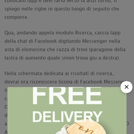
collocato lapp e devi farlo verso la anzi turno, ti
spiego nelle righe in questo luogo di seguito che
comporre.
Qua, andando appela modulo Ricerca, caccia lapp
della chat di Facebook digitando Messenger nella
asta di elemosina che razza di trovi (paragone della
lastra di aumento quale sinon trova giu a destra).
Nella schermata dedicata ai risultati di ricerca,
dovrai ora riconoscere licona di Facebook Messenger
(immagine di un striscia celeste durante il fulmine
candido allinterno), premi sul martellante
Ottieni/Installa, sito presso al nome
dellapplicazione. Dato che conveniente, verifica la
abaissa coincidenza digitando la password del tuo ID
Apple ovverosia attraverso il Touch ID, poggiando il