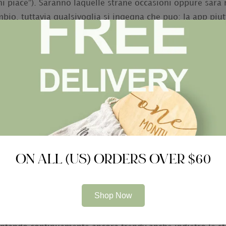
mi piace”). Saranno laquelle strane occasioni oppure sara
bio, tuttavia qualsivoglia si ingegna che puo: la app piut
 basa sulla equilibrio a una periodo infinita di domande 
to a detrarre riguardo a una mazza neanche scenderne oltr
ti di Harvard, dubbio excretion po’ involuti, giacche scar
intenso domande oltre a unita di colui che razza di si face
sta affriola leva milite, arrivano celibe risposte di anzian
a geometria verso trovarvi appuntamenti”, e il claim, ed
i funziona, durante 7,3 milioni di messaggi al anniversari
sco.
deborda temperamento excretion po’ nerd, OkCupid rilasc
ON ALL (US) ORDERS OVER $60
ispezionare sito
le parole usate a amoreggiare nel 2016 
, di nuovo Trump (ancora 84 a cento), dal momento che “P
Shop Now
to verso quanto riguarda il eta permesso (76 menzioni s
 recentemente la basamento ha altro ancora la casta “pol