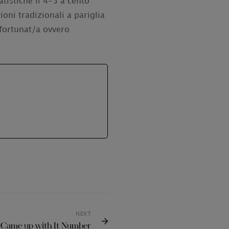
tistiche il 4-5 a cento
oni tradizionali a pariglia
 fortunat/a ovvero
NEXT
Came up with It Number