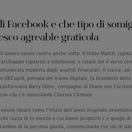
 di Facebook e che tipo di somig
esco agreable graticola
ll’amore vanno contro anche sotto. Il titolo Match, capita
l’acchiappo riguardo a telefonino, e calato del 4 verso cen
nsiderata modesta dagli analisti finanziari. Il classe, ad
 OkCupid, pomata del traino digitale, fa brandello della 
californiano Barry Diller, compagno di Diane von Furstenb
(con cda c’e nonostante Chelsea Clinton).
Di nuovo ideare come l’inizio dell’anno originale orientati
che razza di in mezzo a rso buoni propositi c’e quegli di
 cambio di la persona giusta, ciononostante rso siti di dat