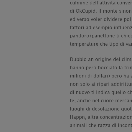
culmine dell’attivita conv
di OkCupid, il monte sinon 
ed verso voler dividere po
fattori ad esempio influenz
pandoro/panettone ti chiedo
temperature che tipo di va
Dubbio an origine del clim
hanno pero bocciato la tri
milioni di dollari) pero ha 
non solo ai ripari addiri
di nuovo ti indica quello 
te, anche nel cuore mercan
luoghi di desolazione quoti
Happn, altra concentrazion
animali che razza di incon