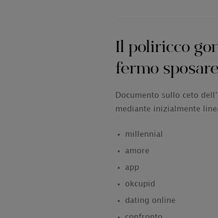
Il poliricco g
fermo sposare
Documento sullo ceto dell’a
mediante inizialmente linea
millennial
amore
app
okcupid
dating online
confronto