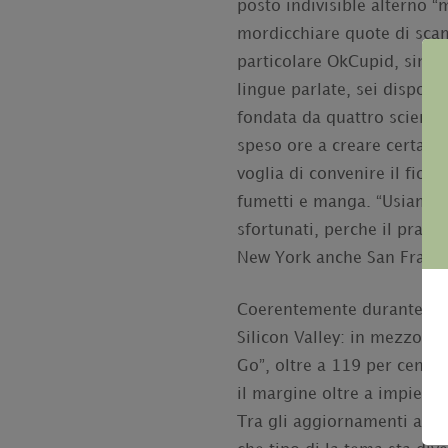
posto indivisible alterno “
mordicchiare quote di scam
particolare OkCupid, sinon
lingue parlate, sei dispos
fondata da quattro scienzia
speso ore a creare certain 
voglia di convenire il fiori
fumetti e manga. “Usiamo l
sfortunati, perche il prass
New York anche San Franci
Coerentemente durante la 
Silicon Valley: in mezzo a
Go”, oltre a 119 per cento
il margine oltre a impiega
Tra gli aggiornamenti anzi