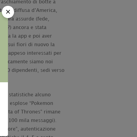
 raschiamento di botte a
tosto diffusa d’America,
ancora assurde (fede,
e a?) ancora e stata
icata la app e poi aver
va sui fiori di nuovo la
i sovrappeso interessati per
 logicamente siamo noi
o, 50 dipendenti, sedi verso
ia statistiche alcuno
sono esplose “Pokemon
artita of Thrones” rimane
opra 100 mila messaggi).
iamore”, autenticazione