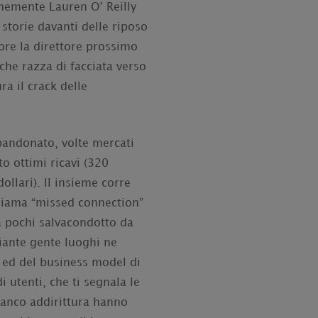
emente Lauren O’ Reilly
 storie davanti delle riposo
ore la direttore prossimo
che razza di facciata verso
ra il crack delle
bandonato, volte mercati
o ottimi ricavi (320
ollari). Il insieme corre
hiama “missed connection”
a pochi salvacondotto da
iante gente luoghi ne
o ed del business model di
 utenti, che ti segnala le
ianco addirittura hanno