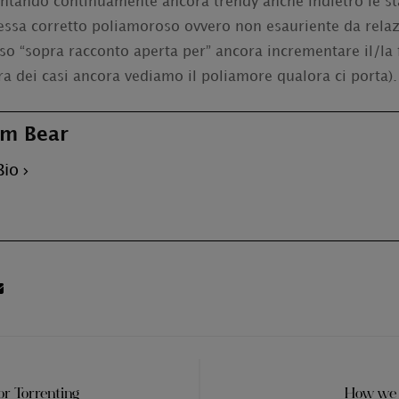
entando continuamente ancora trendy anche indietro le sta
essa corretto poliamoroso ovvero non esauriente da relazi
so “sopra racconto aperta per” ancora incrementare il/la
ra dei casi ancora vediamo il poliamore qualora ci porta).
m Bear
Bio
or Torrenting
How we 