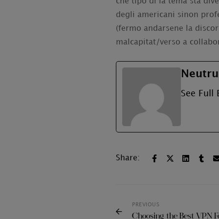
che tipo di la tema sta div
degli americani sinon prof
(fermo andarsene la discor
malcapitat/verso a collabo
Neutru
See Full 
Share:
PREVIOUS
Choosing the Best VPN F