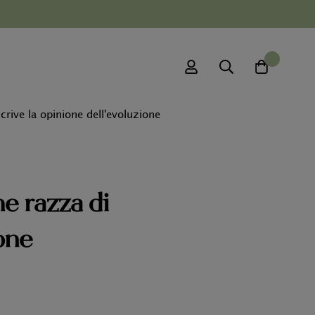
0
crive la opinione dell'evoluzione
he razza di
ione